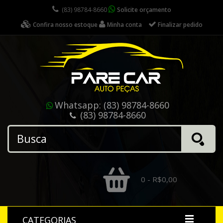
(83) 98784-8660
Solicite orçamento
Confira nosso estoque
Minha conta
Finalizar pedido
Whatsapp:
(83) 98784-8660
(83) 98784-8660
0 - R$0,00
CATEGORIAS