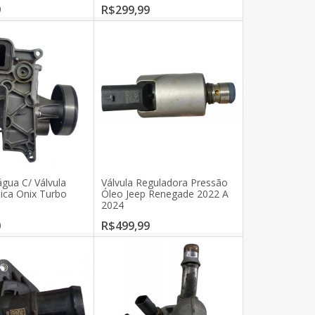
9
R$299,99
ua C/ Válvula
Válvula Reguladora Pressão
ica Onix Turbo
Óleo Jeep Renegade 2022 A
4
2024
0
R$499,99