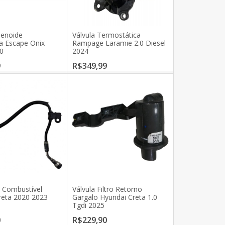
lenoide
Válvula Termostática
a Escape Onix
Rampage Laramie 2.0 Diesel
0
2024
9
R$349,99
e Combustível
Válvula Filtro Retorno
reta 2020 2023
Gargalo Hyundai Creta 1.0
Tgdi 2025
0
R$229,90