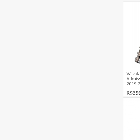
Válvul
Admiss
2019 
R$399