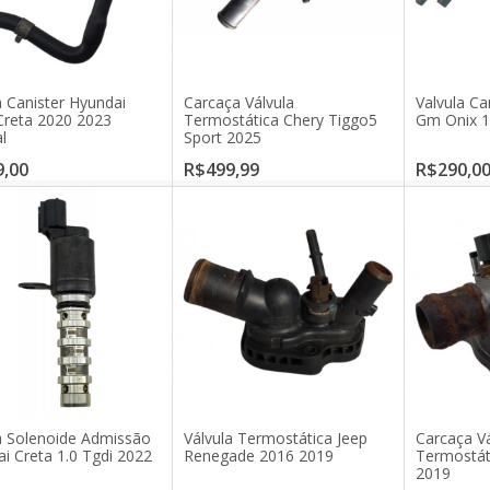
a Canister Hyundai
Carcaça Válvula
Valvula Ca
reta 2020 2023
Termostática Chery Tiggo5
Gm Onix 1
l
Sport 2025
,00
R$499,99
R$290,0
a Solenoide Admissão
Válvula Termostática Jeep
Carcaça Vá
i Creta 1.0 Tgdi 2022
Renegade 2016 2019
Termostát
2019