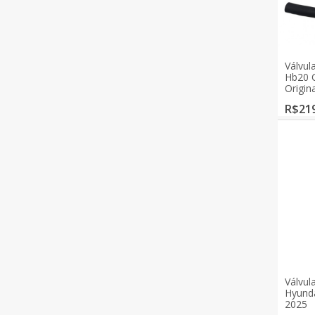
Válvul
Hb20 C
Origina
R$219
Válvul
Hyunda
2025