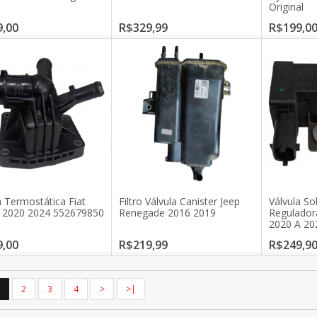
Original
,00
R$329,99
R$199,0
a Termostática Fiat
Filtro Válvula Canister Jeep
Válvula So
a 2020 2024 552679850
Renegade 2016 2019
Regulador
2020 A 20
,00
R$219,99
R$249,9
2
3
4
>
>|