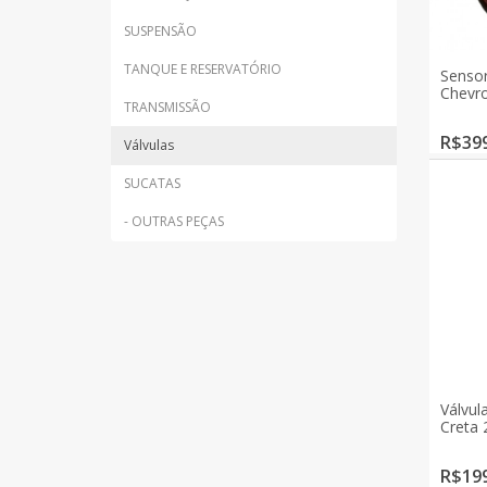
SUSPENSÃO
TANQUE E RESERVATÓRIO
Senso
Chevro
TRANSMISSÃO
R$399
Válvulas
SUCATAS
- OUTRAS PEÇAS
Válvul
Creta 
R$199