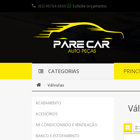
(83) 98784-8660
Solicite orçamento
PRINC
CATEGORIAS
Válvulas
ACABAMENTO
Vál
ACESSÓRIOS
AR CONDICIONADO E VENTILAÇÃO
BANCO E ESTOFAMENTO