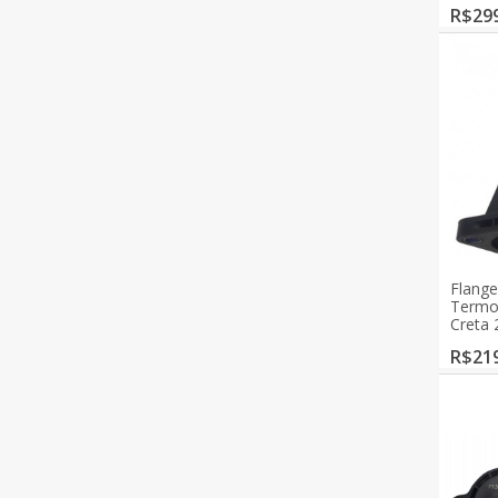
R$299
Flange
Termos
Creta 
R$219