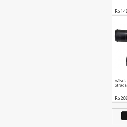
R$149
Válvul
Strad
R$289
1