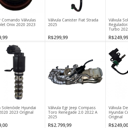
r Comando Válvulas
Válvula Canister Fiat Strada
Válvula So
let Onix 2020 2023
2025
Regulador
Turbo 202
,99
R$299,99
R$249,9
a Solenóide Hyundai
Válvula Egr Jeep Compass
Válvula D
2020 2023 Original
Toro Renegade 2.0 2022 A
Hyundai C
2025
Original
,00
R$2.799,99
R$249,0