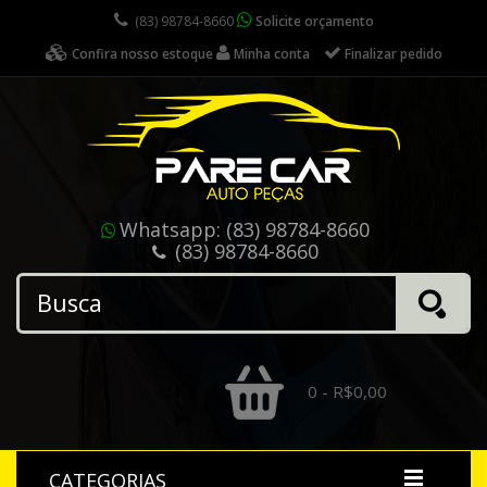
(83) 98784-8660
Solicite orçamento
Confira nosso estoque
Minha conta
Finalizar pedido
Whatsapp:
(83) 98784-8660
(83) 98784-8660
0 - R$0,00
CATEGORIAS