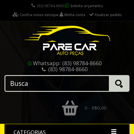
(83) 98784-8660
Solicite orçamento
Confira nosso estoque
Minha conta
Finalizar pedido
Whatsapp:
(83) 98784-8660
(83) 98784-8660
0 - R$0,00
CATEGORIAS