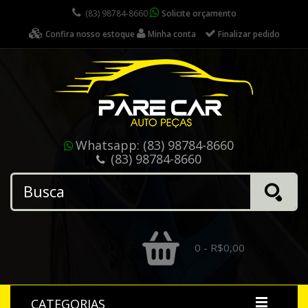
(83) 98784-8660
Solicite orçamento
Confira nosso estoque
Minha conta
Finalizar pedido
Whatsapp:
(83) 98784-8660
(83) 98784-8660
0 - R$0,00
CATEGORIAS