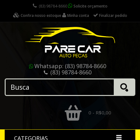
(83) 98784-8660
Solicite orçamento
Confira nosso estoque
Minha conta
Finalizar pedido
Whatsapp:
(83) 98784-8660
(83) 98784-8660
0 - R$0,00
CATEGORIAS