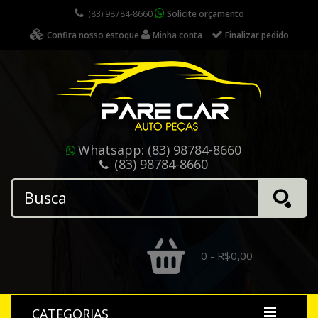
(83) 98784-8660
Solicite orçamento
Confira nosso estoque
Minha conta
Finalizar pedido
Whatsapp:
(83) 98784-8660
(83) 98784-8660
0 - R$0,00
CATEGORIAS