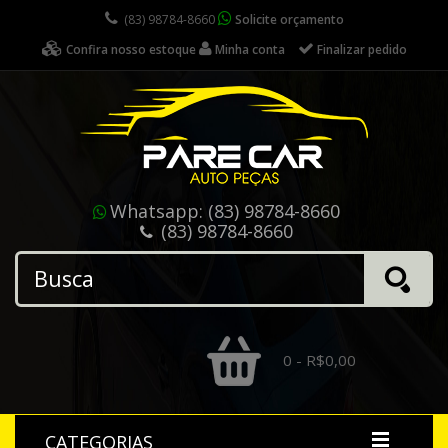
(83) 98784-8660
Solicite orçamento
Confira nosso estoque
Minha conta
Finalizar pedido
Whatsapp:
(83) 98784-8660
(83) 98784-8660
0 - R$0,00
CATEGORIAS