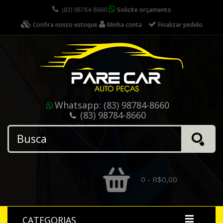
(83) 98784-8660
Solicite orçamento
Confira nosso estoque
Minha conta
Finalizar pedido
Whatsapp:
(83) 98784-8660
(83) 98784-8660
0 - R$0,00
CATEGORIAS