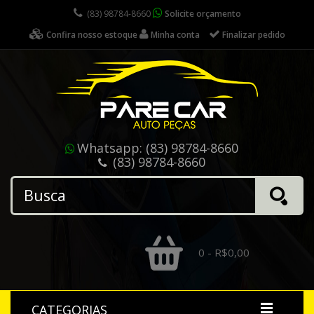
(83) 98784-8660
Solicite orçamento
Confira nosso estoque
Minha conta
Finalizar pedido
Whatsapp:
(83) 98784-8660
(83) 98784-8660
0 - R$0,00
CATEGORIAS