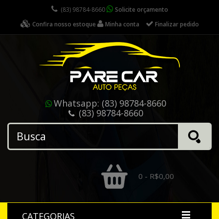
(83) 98784-8660
Solicite orçamento
Confira nosso estoque
Minha conta
Finalizar pedido
Whatsapp:
(83) 98784-8660
(83) 98784-8660
0 - R$0,00
CATEGORIAS