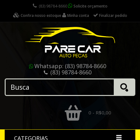
(83) 98784-8660
Solicite orçamento
Confira nosso estoque
Minha conta
Finalizar pedido
Whatsapp:
(83) 98784-8660
(83) 98784-8660
0 - R$0,00
CATEGORIAS