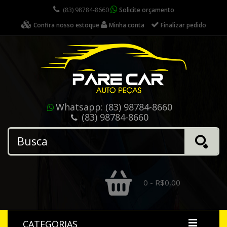
(83) 98784-8660
Solicite orçamento
Confira nosso estoque
Minha conta
Finalizar pedido
Whatsapp:
(83) 98784-8660
(83) 98784-8660
0 - R$0,00
CATEGORIAS