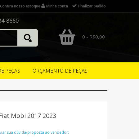
Confira nosso estoque
Minha conta
Finalizar pedido
84-8660
0 - R$0,00
DE PEÇAS
ORÇAMENTO DE PEÇAS
Fiat Mobi 2017 2023
nviar sua dúvida/proposta ao vendedor: