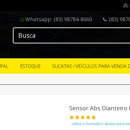
Whatsapp:
(83) 98784-8660
(83) 987
IPAL
ESTOQUE
SUCATAS / VEÍCULOS PARA VENDA 
Sensor Abs Dianteiro 
Utilize o formulário abaixo para e