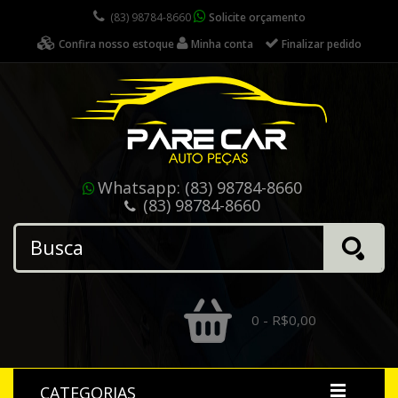
(83) 98784-8660
Solicite orçamento
Confira nosso estoque
Minha conta
Finalizar pedido
Whatsapp:
(83) 98784-8660
(83) 98784-8660
0 - R$0,00
CATEGORIAS