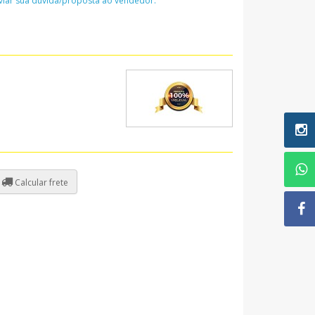
nviar sua dúvida/proposta ao vendedor:
Calcular frete