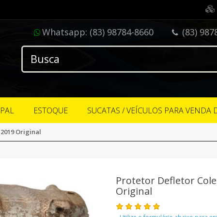
Whatsapp:
(83) 98784-8660
(83) 987
IPAL
ESTOQUE
SUCATAS / VEÍCULOS PARA VENDA 
 2019 Original
Protetor Defletor Col
Original