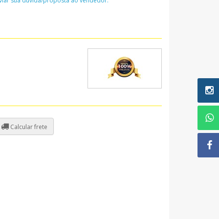
nviar sua dúvida/proposta ao vendedor:
Calcular frete