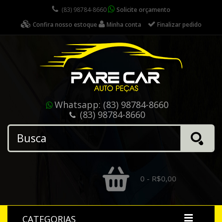
(83) 98784-8660
Solicite orçamento
Confira nosso estoque
Minha conta
Finalizar pedido
Whatsapp:
(83) 98784-8660
(83) 98784-8660
0 - R$0,00
CATEGORIAS