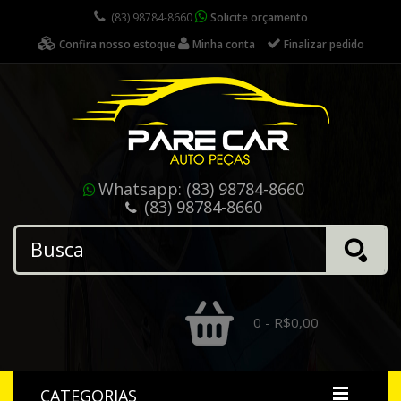
(83) 98784-8660
Solicite orçamento
Confira nosso estoque
Minha conta
Finalizar pedido
Whatsapp:
(83) 98784-8660
(83) 98784-8660
0 - R$0,00
CATEGORIAS