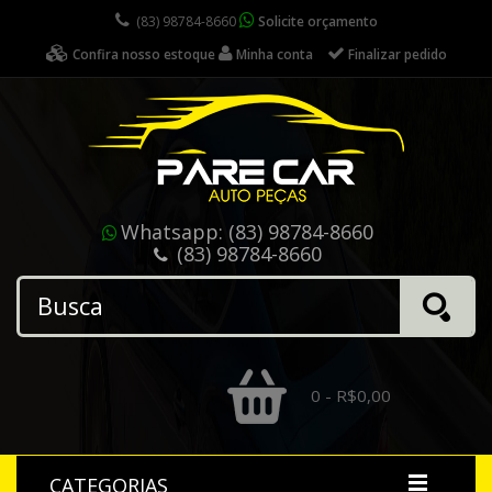
(83) 98784-8660
Solicite orçamento
Confira nosso estoque
Minha conta
Finalizar pedido
Whatsapp:
(83) 98784-8660
(83) 98784-8660
0 - R$0,00
CATEGORIAS