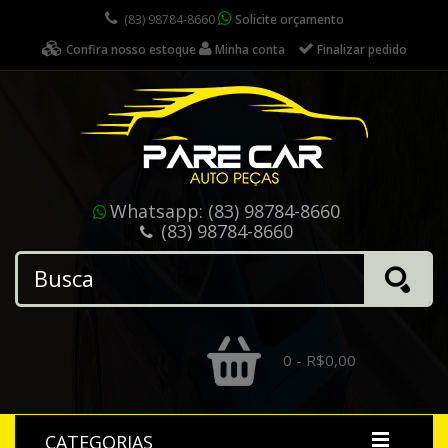
(83) 98784-8660
Solicite orçamento
Confira nosso estoque
Minha conta
Finalizar pedido
Whatsapp:
(83) 98784-8660
(83) 98784-8660
0 - R$0,00
CATEGORIAS