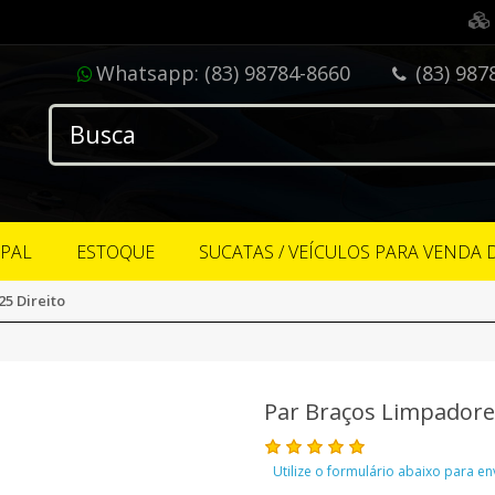
Whatsapp:
(83) 98784-8660
(83) 987
IPAL
ESTOQUE
SUCATAS / VEÍCULOS PARA VENDA 
5 Direito
Par Braços Limpadores
Utilize o formulário abaixo para e