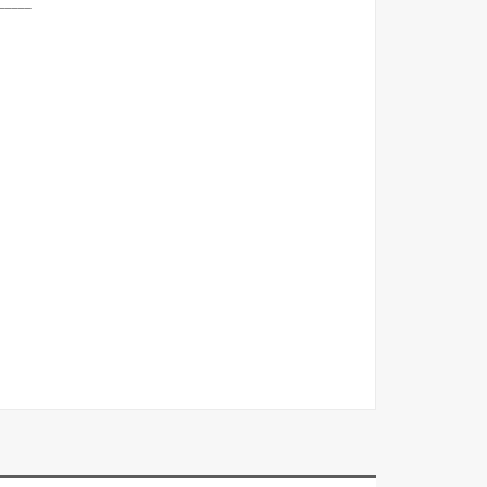
_____