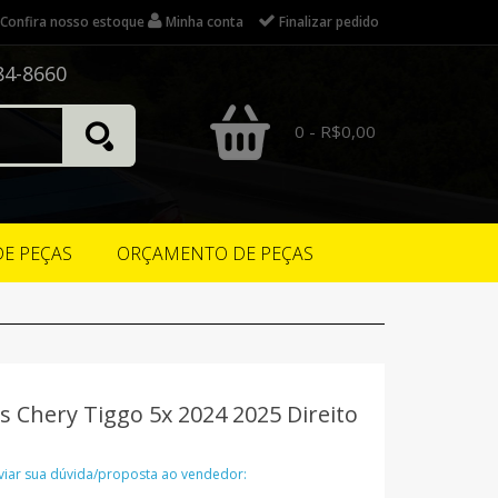
Confira nosso estoque
Minha conta
Finalizar pedido
84-8660
0 - R$0,00
DE PEÇAS
ORÇAMENTO DE PEÇAS
 Chery Tiggo 5x 2024 2025 Direito
nviar sua dúvida/proposta ao vendedor: