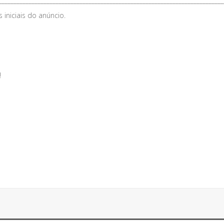
___________________________________________________________________________
iniciais do anúncio.
!