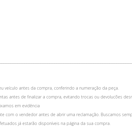
___________________________________________________________________________
eu veículo antes da compra, conferindo a numeração da peça.
tas antes de finalizar a compra, evitando trocas ou devolucões des
eixamos em evidência
nte com o vendedor antes de abrir uma reclamação. Buscamos sempre
fetuados já estarão disponíveis na página da sua compra.