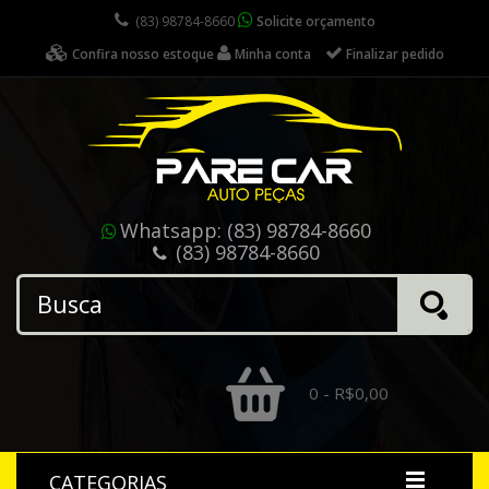
(83) 98784-8660
Solicite orçamento
Confira nosso estoque
Minha conta
Finalizar pedido
Whatsapp:
(83) 98784-8660
(83) 98784-8660
0 - R$0,00
CATEGORIAS