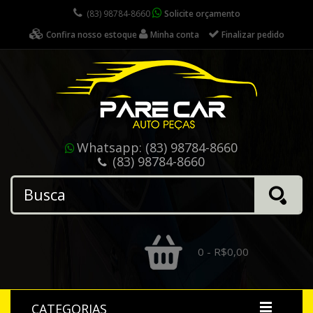
(83) 98784-8660
Solicite orçamento
Confira nosso estoque
Minha conta
Finalizar pedido
Whatsapp:
(83) 98784-8660
(83) 98784-8660
0 - R$0,00
CATEGORIAS