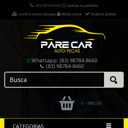
(83) 98784-8660
Solicite orçamento
Confira nosso estoque
Minha conta
Finalizar pedido
Whatsapp:
(83) 98784-8660
(83) 98784-8660
0 - R$0,00
CATEGORIAS