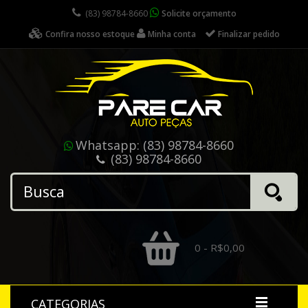
(83) 98784-8660
Solicite orçamento
Confira nosso estoque
Minha conta
Finalizar pedido
Whatsapp:
(83) 98784-8660
(83) 98784-8660
0 - R$0,00
CATEGORIAS