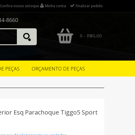
Confira nosso estoque
Minha conta
Finalizar pedido
84-8660
0 - R$0,00
DE PEÇAS
ORÇAMENTO DE PEÇAS
rior Esq Parachoque Tiggo5 Sport