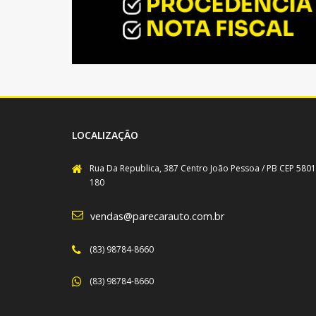
LOCALIZAÇÃO
Rua Da Republica, 387 Centro João Pessoa / PB CEP 5801
180
vendas@parecarauto.com.br
(83) 98784-8660
(83) 98784-8660