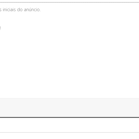
___________________________________________________________________________
iniciais do anúncio.
!