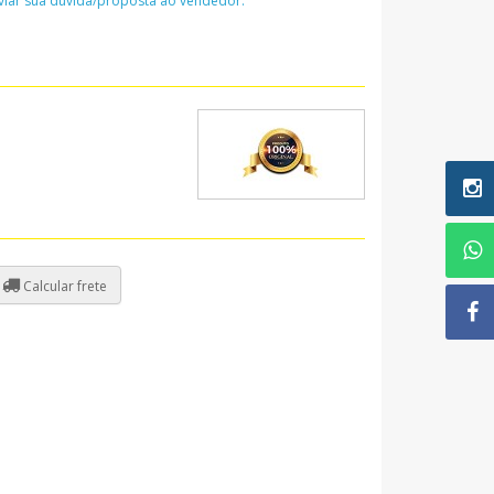
nviar sua dúvida/proposta ao vendedor:
Calcular frete