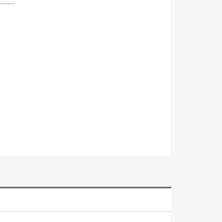
_____