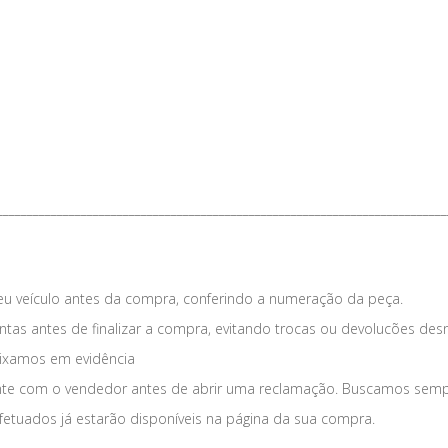
___________________________________________________________________________
eu veículo antes da compra, conferindo a numeração da peça.
tas antes de finalizar a compra, evitando trocas ou devolucões des
eixamos em evidência
nte com o vendedor antes de abrir uma reclamação. Buscamos sempre
fetuados já estarão disponíveis na página da sua compra.