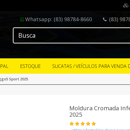
Whatsapp:
(83) 98784-8660
(83) 987
IPAL
ESTOQUE
SUCATAS / VEÍCULOS PARA VENDA 
ggo5 Sport 2025
Moldura Cromada Infe
2025