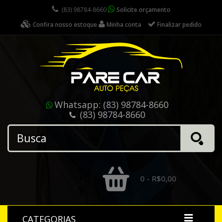
(83) 98784-8660
Solicite orçamento
Confira nosso estoque
Minha conta
Finalizar pedido
Whatsapp:
(83) 98784-8660
(83) 98784-8660
0 - R$0,00
CATEGORIAS