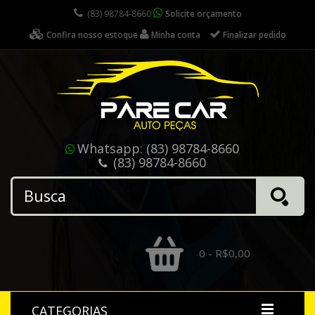
(83) 98784-8660
Solicite orçamento
Confira nosso estoque
Minha conta
Finalizar pedido
Whatsapp:
(83) 98784-8660
(83) 98784-8660
0 - R$0,00
CATEGORIAS