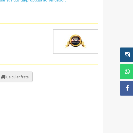
nviar sua dúvida/proposta ao vendedor:
Calcular frete