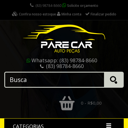
(83) 98784-8660
Solicite orçamento
Confira nosso estoque
Minha conta
Finalizar pedido
Whatsapp:
(83) 98784-8660
(83) 98784-8660
0 - R$0,00
CATEGORIAS