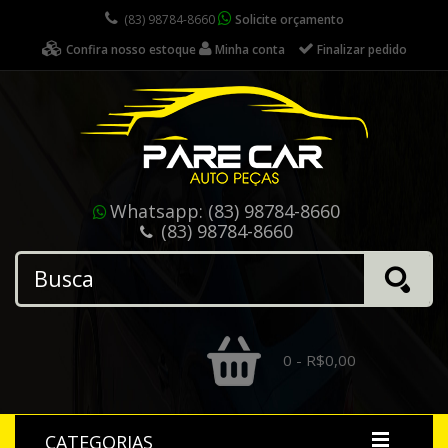
(83) 98784-8660
Solicite orçamento
Confira nosso estoque
Minha conta
Finalizar pedido
Whatsapp:
(83) 98784-8660
(83) 98784-8660
0 - R$0,00
CATEGORIAS