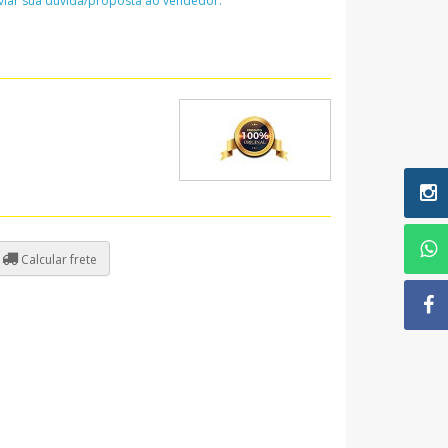
nviar sua dúvida/proposta ao vendedor:
Calcular frete