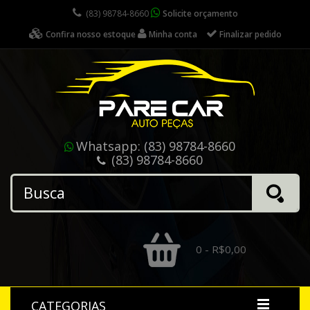
(83) 98784-8660
Solicite orçamento
Confira nosso estoque
Minha conta
Finalizar pedido
Whatsapp:
(83) 98784-8660
(83) 98784-8660
0 - R$0,00
CATEGORIAS