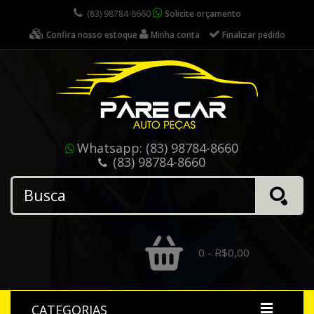
(83) 98784-8660
Solicite orçamento
Confira nosso estoque
Minha conta
Finalizar pedido
Whatsapp:
(83) 98784-8660
(83) 98784-8660
0 - R$0,00
CATEGORIAS