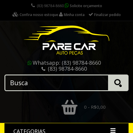
(83) 98784-8660
Solicite orçamento
Confira nosso estoque
Minha conta
Finalizar pedido
Whatsapp:
(83) 98784-8660
(83) 98784-8660
0 - R$0,00
CATEGORIAS