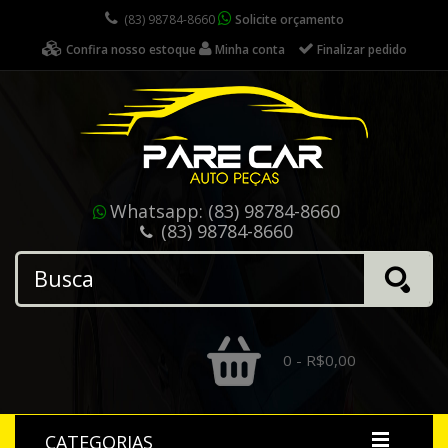
(83) 98784-8660
Solicite orçamento
Confira nosso estoque
Minha conta
Finalizar pedido
Whatsapp:
(83) 98784-8660
(83) 98784-8660
0 - R$0,00
CATEGORIAS