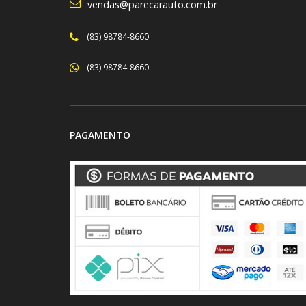
vendas@parecarauto.com.br
(83) 98784-8660
(83) 98784-8660
PAGAMENTO