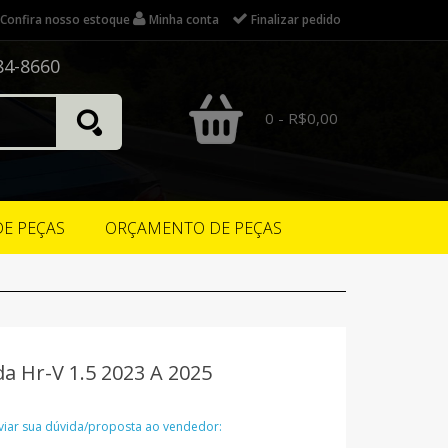
Confira nosso estoque
Minha conta
Finalizar pedido
84-8660
0 - R$0,00
DE PEÇAS
ORÇAMENTO DE PEÇAS
 Hr-V 1.5 2023 A 2025
nviar sua dúvida/proposta ao vendedor: