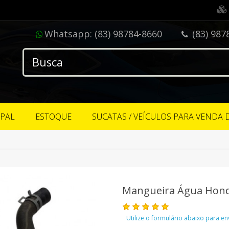
Whatsapp:
(83) 98784-8660
(83) 987
IPAL
ESTOQUE
SUCATAS / VEÍCULOS PARA VENDA 
Mangueira Água Honda
Utilize o formulário abaixo para e