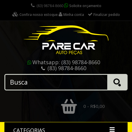
(83) 98784-8660
Solicite orçamento
Confira nosso estoque
Minha conta
Finalizar pedido
Whatsapp:
(83) 98784-8660
(83) 98784-8660
0 - R$0,00
CATEGORIAS