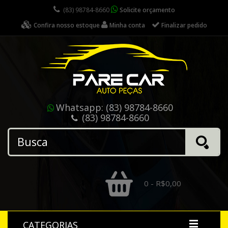
(83) 98784-8660
Solicite orçamento
Confira nosso estoque
Minha conta
Finalizar pedido
Whatsapp:
(83) 98784-8660
(83) 98784-8660
0 - R$0,00
CATEGORIAS