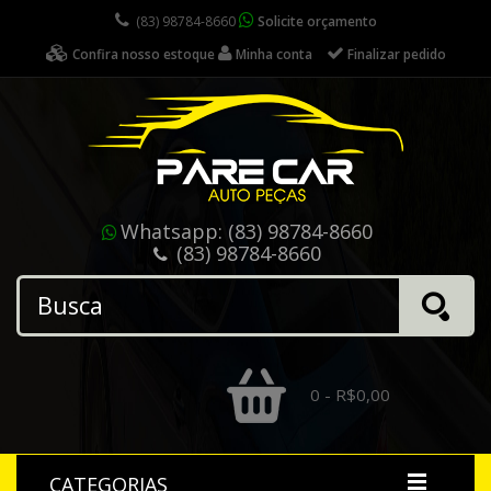
(83) 98784-8660
Solicite orçamento
Confira nosso estoque
Minha conta
Finalizar pedido
Whatsapp:
(83) 98784-8660
(83) 98784-8660
0 - R$0,00
CATEGORIAS