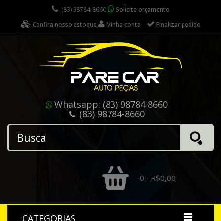
(83) 98784-8660
Solicite orçamento
Confira nosso estoque
Minha conta
Finalizar pedido
Whatsapp:
(83) 98784-8660
(83) 98784-8660
0 - R$0,00
CATEGORIAS