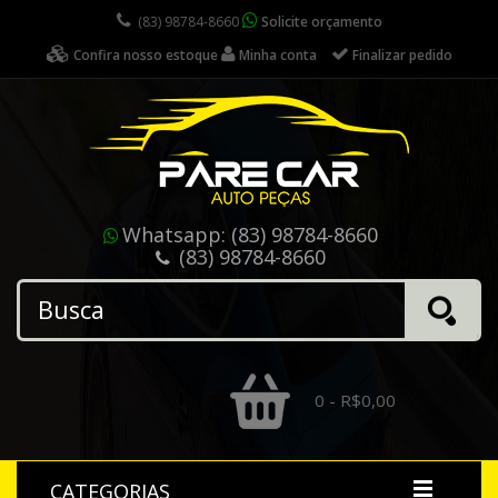
(83) 98784-8660
Solicite orçamento
Confira nosso estoque
Minha conta
Finalizar pedido
Whatsapp:
(83) 98784-8660
(83) 98784-8660
0 - R$0,00
CATEGORIAS