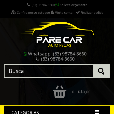
(83) 98784-8660
Solicite orçamento
Confira nosso estoque
Minha conta
Finalizar pedido
Whatsapp:
(83) 98784-8660
(83) 98784-8660
0 - R$0,00
CATEGORIAS