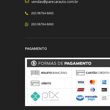
vendas@parecarauto.com.br
(83) 98784-8660
(83) 98784-8660
PAGAMENTO