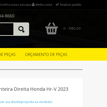
Confira nosso estoque
Minha conta
Finalizar pedido
84-8660
0 - R$0,00
DE PEÇAS
ORÇAMENTO DE PEÇAS
teira Direita Honda Hr-V 2023
nviar sua dúvida/proposta ao vendedor: