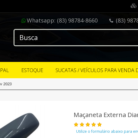
Whatsapp:
(83) 98784-8660
(83) 987
IPAL
ESTOQUE
SUCATAS / VEÍCULOS PARA VENDA 
v 2023
Maçaneta Externa Dian
Utilize o formulário abaixo para e