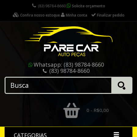
(83) 98784-8660
Solicite orçamento
Confira nosso estoque
Minha conta
Finalizar pedido
Whatsapp:
(83) 98784-8660
(83) 98784-8660
0 - R$0,00
CATEGORIAS