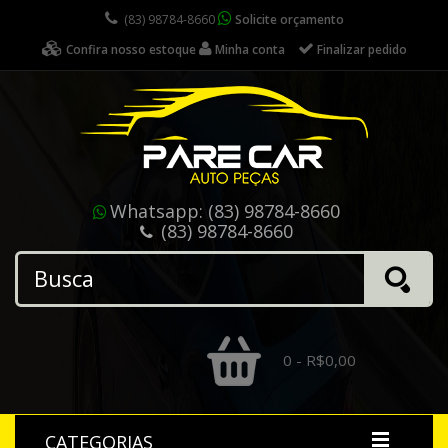
(83) 98784-8660
Solicite orçamento
Confira nosso estoque
Minha conta
Finalizar pedido
Whatsapp:
(83) 98784-8660
(83) 98784-8660
0 - R$0,00
CATEGORIAS