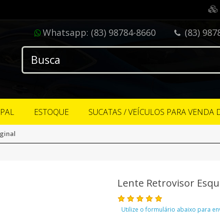
Whatsapp:
(83) 98784-8660
(83) 987
IPAL
ESTOQUE
SUCATAS / VEÍCULOS PARA VENDA 
ginal
Lente Retrovisor Esqu
Utilize o formulário abaixo para e