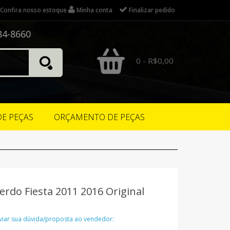
Confira nosso estoque
Minha conta
Finalizar pedido
84-8660
0 - R$0,00
DE PEÇAS
ORÇAMENTO DE PEÇAS
erdo Fiesta 2011 2016 Original
nviar sua dúvida/proposta ao vendedor: