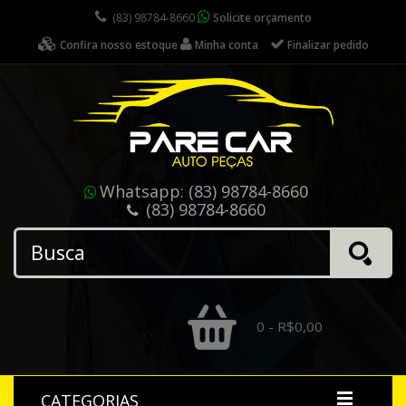
(83) 98784-8660
Solicite orçamento
Confira nosso estoque
Minha conta
Finalizar pedido
Whatsapp:
(83) 98784-8660
(83) 98784-8660
0 - R$0,00
CATEGORIAS