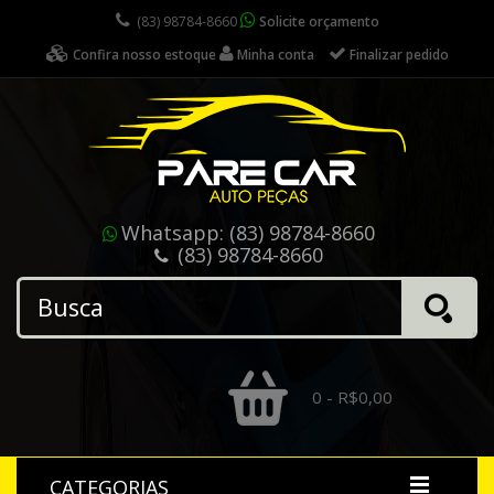
(83) 98784-8660
Solicite orçamento
Confira nosso estoque
Minha conta
Finalizar pedido
Whatsapp:
(83) 98784-8660
(83) 98784-8660
0 - R$0,00
CATEGORIAS